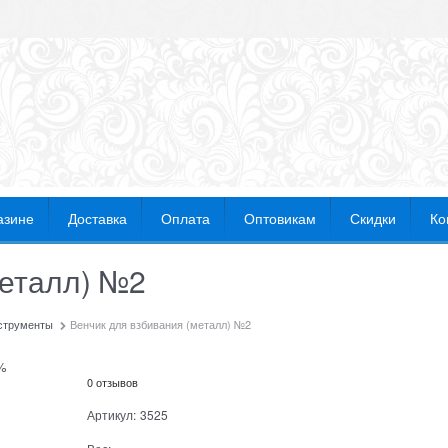
азине
Доставка
Оплата
Оптовикам
Скидки
Ко
металл) №2
нструменты
Венчик для взбивания (металл) №2
%
0 отзывов
Артикул:
3525